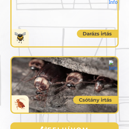
Darázs irtás
Csótány irtás