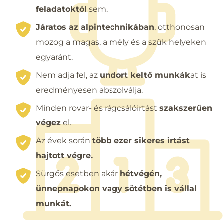
feladatoktól
sem.
Járatos az alpintechnikában
, otthonosan
mozog a magas, a mély és a szűk helyeken
egyaránt.
Nem adja fel, az
undort keltő munkák
at is
eredményesen abszolválja.
Minden rovar- és rágcsálóirtást
szakszerűen
végez
el.
Az évek során
több ezer sikeres irtást
hajtott végre.
Sürgős esetben akár
hétvégén,
ünnepnapokon vagy sötétben is vállal
munkát.