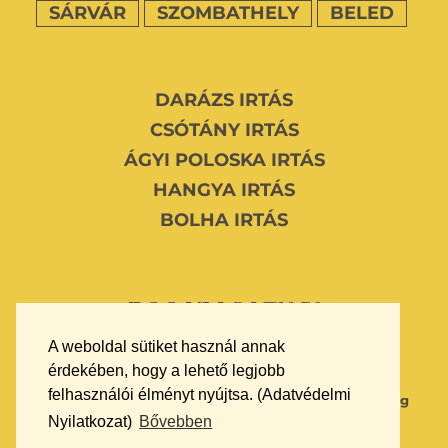
SÁRVÁR
SZOMBATHELY
BELED
DARÁZS IRTÁS
CSÓTÁNY IRTÁS
ÁGYI POLOSKA IRTÁS
HANGYA IRTÁS
BOLHA IRTÁS
Bogarasati.hu
A weboldal sütiket használ annak
érdekében, hogy a lehető legjobb
WEBOLDAL KÉSZÍTÉS ÉS KARBANTARTÁS
felhasználói élményt nyújtsa. (Adatvédelmi
Always Better Marketing
Nyilatkozat)
Bővebben
© Copyright 2020 - 2026 bogarasati.hu