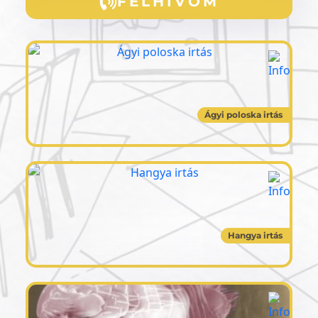
FELHÍVOM
Ágyi poloska irtás
Hangya irtás